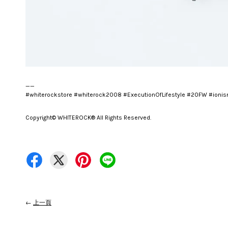
__
#whiterockstore #whiterock2008 #ExecutionOfLifestyle #20FW #ioni
Copyright© WHITEROCK® All Rights Reserved.
←
上一頁