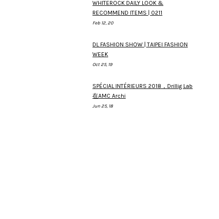
WHITEROCK DAILY LOOK &
RECOMMEND ITEMS | 0211
Feb 12, 20
DL FASHION SHOW | TAIPEI FASHION
WEEK
Oct 25, 19
SPÉCIAL INTÉRIEURS 2018，Drillig Lab
在AMC Archi
Jun 25, 18