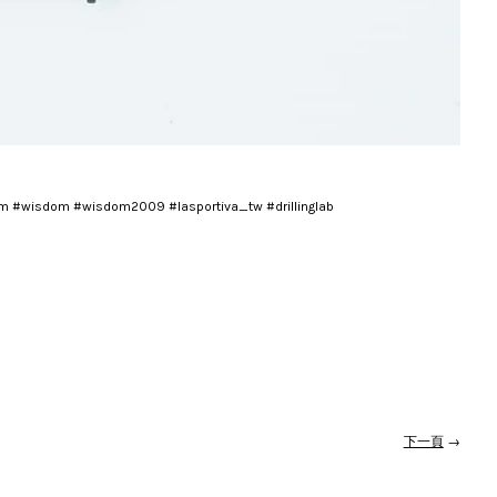
sm #wisdom #wisdom2009 #lasportiva_tw #drillinglab
下一頁
→