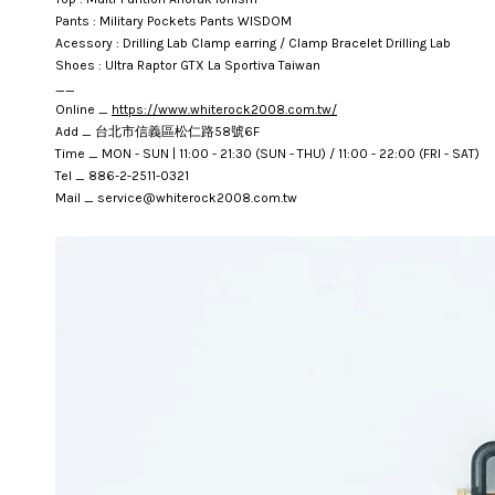
Pants : Military Pockets Pants WISDOM
Acessory : Drilling Lab Clamp earring / Clamp Bracelet Drilling Lab
Shoes : Ultra Raptor GTX La Sportiva Taiwan
__
Online _
https://www.whiterock2008.com.tw/
Add _ 台北市信義區松仁路58號6F
Time _ MON - SUN | 11:00 - 21:30 (SUN - THU) / 11:00 - 22:00 (FRI - SAT)
Tel _ 886-2-2511-0321
Mail _ service@whiterock2008.com.tw