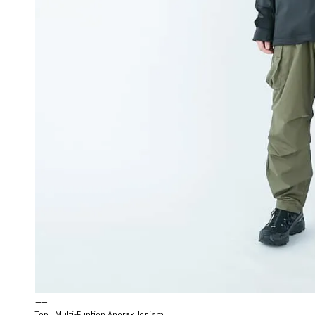
__
Top : Multi-Funtion Anorak Ionism