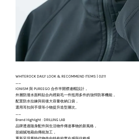
WHITEROCK DAILY LOOK & RECOMMEND ITEMS | 0211
__
IONISM 與 PUREEGO 合作半開襟連帽設計，
外層防潑水面料貼合內裡刷毛一件抵用多件的強悍防寒機能，
配置防水拉鍊與前後大容量收納口袋，
選用耳扣與手環等小物提升造型層次。
__
Brand Highlight : DRILLING LAB
品牌透過隨⾝配件與生活物件傳達事物的新風格，
並細膩地藉由傳統加工，
重新呈現舊時代物件中特有的實在感與信賴感，