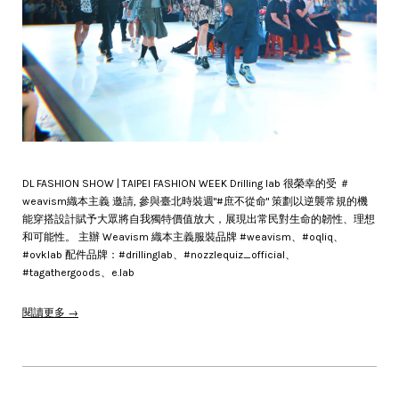
DL FASHION SHOW | TAIPEI FASHION WEEK Drilling lab 很榮幸的受 ＃
weavism織本主義 邀請, 參與臺北時裝週"#庶不從命" 策劃以逆襲常規的機
能穿搭設計賦予大眾將自我獨特價值放大，展現出常民對生命的韌性、理想
和可能性。 主辦 Weavism 織本主義服裝品牌 #weavism、#oqliq、
#ovklab 配件品牌：#drillinglab、#nozzlequiz_official、
#tagathergoods、e.lab
閱讀更多 →