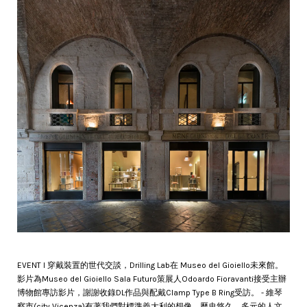
EVENT l 穿戴裝置的世代交談，Drilling Lab在 Museo del Gioiello未來館。
影片為Museo del Gioiello Sala Futuro策展人Odoardo Fioravanti接受主辦
博物館專訪影片，謝謝收錄DL作品與配戴Clamp Type B Ring受訪。 - 維琴
察市(city Vicenza)有著我們對標準義大利的想像，歷史悠久，多元的人文