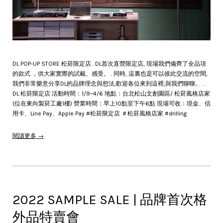
DL POP-UP STORE 松菸限定店 . DL首次直營限定店, 現場我們備齊了全品項
的款式 ，供大家實際的試戴、感受。 . 同時, 這裏也是可以彼此交流的空間,
我們非常樂意分享DL的品牌理念與想法;歡迎各位來到這裡,與我們聊聊。 . .
DL 松菸限定店 活動時間：1/9~4/6 地點：台北松山文創園區/ 松菸風格店家
(位在東向製菸工廠1樓) 營業時間：早上10點至下午6點 現場可收：現金、信
用卡、Line Pay、Apple Pay #松菸限定店 ＃松菸風格店家 #drilling
閱讀更多 →
2022 SAMPLE SALE | 品牌首次格
外品特賣會