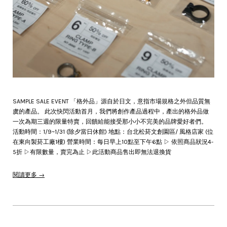
SAMPLE SALE EVENT 「格外品」源自於日文，意指市場規格之外但品質無
虞的產品。 此次快閃活動首月，我們將創作產品過程中，產出的格外品做
一次為期三週的限量特賣，回饋給能接受那小小不完美的品牌愛好者們。
活動時間：1/9~1/31 (除夕當日休館) 地點：台北松菸文創園區/ 風格店家 (位
在東向製菸工廠1樓) 營業時間：每日早上10點至下午6點 ▷ 依照商品狀況4-
5折 ▷有限數量，賣完為止 ▷此活動商品售出即無法退換貨
閱讀更多 →