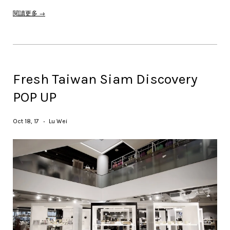
閱讀更多 →
Fresh Taiwan Siam Discovery
POP UP
Oct 18, 17
Lu Wei
•