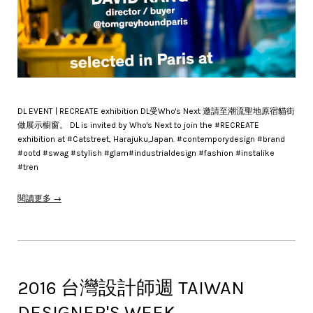
DL EVENT | RECREATE exhibition DL受Who's Next 邀請至潮流聖地原宿貓街
做展示櫥窗。 DL is invited by Who's Next to join the #RECREATE
exhibition at #Catstreet, Harajuku,Japan. #contemporydesign #brand
#ootd #swag #stylish #glam#industrialdesign #fashion #instalike
#tren
閱讀更多 →
2016 台灣設計師週 TAIWAN
DESIGNER'S WEEK