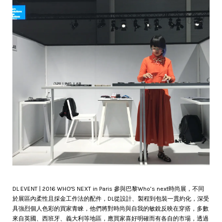
DL EVENT | 2016 WHO'S NEXT in Paris 參與巴黎Who’s next時尚展，不同
於展區內柔性且採金工作法的配件，DL從設計、製程到包裝一貫約化，深受
具強烈個人色彩的買家青睞，他們將對時尚與自我的敏銳反映在穿搭，多數
來自英國、西班牙、義大利等地區，應買家喜好明確而有各自的市場，透過