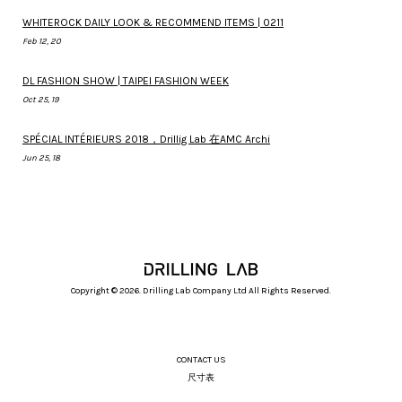
WHITEROCK DAILY LOOK & RECOMMEND ITEMS | 0211
Feb 12, 20
DL FASHION SHOW | TAIPEI FASHION WEEK
Oct 25, 19
SPÉCIAL INTÉRIEURS 2018，Drillig Lab 在AMC Archi
Jun 25, 18
Copyright © 2026. Drilling Lab Company Ltd All Rights Reserved.
CONTACT US
尺寸表