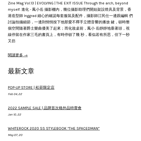
Zine Mag Vol.13 | EVOLVING | THE EXIT ISSUE Through the arch, beyond
myself. 進化 - 鳳小岳 攝影棚內，幾位攝影助理們開始架設燈具及背景，香
港造型師 Inggrad 細心的確認每套服裝及配件，攝影師江民仕一邊跟編輯 們
討論拍攝細節，一邊則悄悄按下他那愛不釋手立體音響的播放 鍵，頓時整
個空間隨著爵士樂曲優美了起來；而化妝桌前，鳳小 岳靜靜地垂著頭，視
線停留在作家三毛的書頁上，有時停頓了幾 秒，看似若有所思，但下一秒
又彷
閱讀更多 →
最新文章
POP-UP STORE | 松菸限定店
Feb 04, 22
2022 SAMPLE SALE | 品牌首次格外品特賣會
Jan 10, 22
WHITEROCK 2020 SS STYLEBOOK “THE SPACEDMAN”
May 07, 20