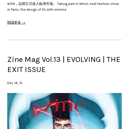
WSN，品牌正式進入歐洲市場。 Taking part in Who's next fashion show
in Paris, the design of DL with minima
閱讀更多 →
Zine Mag Vol.13 | EVOLVING | THE
EXIT ISSUE
Dec 14, 15