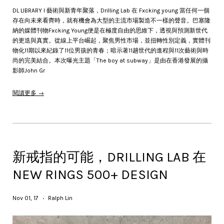
DL LIBRARY l 藝術與新青年聚落，Drilling Lab 在 Fxcking young 當任何一個
存在向未來看齊時，就有機會為大型的主流市場製造不一樣的聲音。巴塞隆
納的媒體刊物Fxcking Young便是在極度自由的思維下，透視與預測新世代
的更迭與真實。從線上平台崛起，聚焦男性市場，並扭轉性別定義，實體刊
物化11期以來紀錄了11位男孩的青春；暗示著11趟世代的進程與11次藝術與時
尚的完美結合。本次曝光主題「The boy at subway」是由在香港發展的攝
影師John Gr
閱讀更多 →
新戒指的可能，DRILLING LAB 在
NEW RINGS 500+ DESIGN
Nov 01, 17
Ralph Lin
•