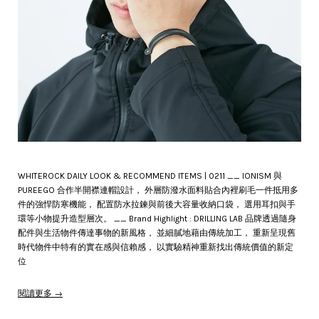
WHITEROCK DAILY LOOK & RECOMMEND ITEMS | 0211 __ IONISM 與
PUREEGO 合作半開襟連帽設計， 外層防潑水面料貼合內裡刷毛一件抵用多
件的強悍防寒機能， 配置防水拉鍊與前後大容量收納口袋， 選用耳扣與手
環等小物提升造型層次。 __ Brand Highlight : DRILLING LAB 品牌透過隨⾝
配件與生活物件傳達事物的新風格， 並細膩地藉由傳統加工， 重新呈現舊
時代物件中特有的實在感與信賴感， 以實驗精神重新找出傳統價值的新定
位
閱讀更多 →