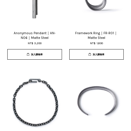
Anonymous Pendant｜AN-
Framework Ring｜FR-R01｜
N06｜Matte Steel
Matte Steel
NT$ 3,200
NT$ 1,800
加入購物車
加入購物車