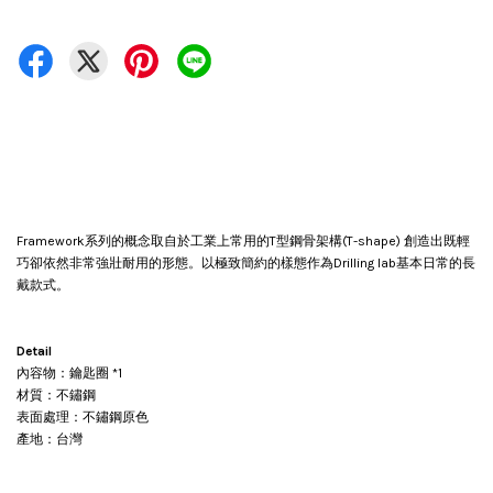
Framework系列的概念取自於工業上常用的T型鋼骨架構(T-shape) 創造出既輕
巧卻依然非常強壯耐用的形態。以極致簡約的樣態作為Drilling lab基本日常的長
戴款式。
Detail
內容物：鑰匙圈 *1
材質：不鏽鋼
表面處理：不鏽鋼原色
產地：台灣