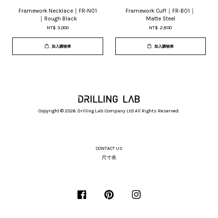
Framework Necklace｜FR-N01
Framework Cuff｜FR-B01｜
｜Rough Black
Matte Steel
NT$ 3,000
NT$ 2,800
加入購物車
加入購物車
Copyright © 2026. Drilling Lab Company Ltd All Rights Reserved.
CONTACT US
尺寸表
Facebook
Pinterest
Instagram