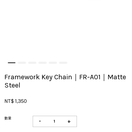
Framework Key Chain｜FR-A01｜Matte
Steel
NT$ 1,350
數量
-
+