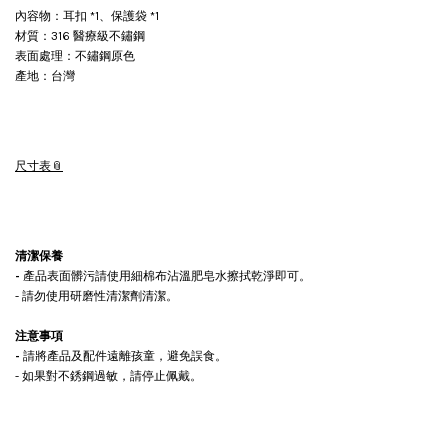
內容物：耳扣 *1、保護袋 *1
材質：316 醫療級不鏽鋼
表面處理：不鏽鋼原色
產地：台灣
尺寸表
清潔保養
-
產品表面髒污請使用細棉布沾溫肥皂水擦拭乾淨即可。
- 請勿使用研磨性清潔劑清潔。
注意事項
-
請將產品及配件遠離孩童，避免誤食。
- 如果對不銹鋼過敏，請停止佩戴。