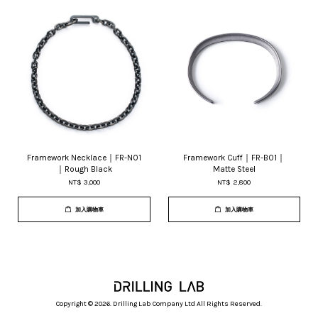
Framework Necklace｜FR-N01
Framework Cuff｜FR-B01｜
｜Rough Black
Matte Steel
NT$ 3,000
NT$ 2,800
加入購物車
加入購物車
Copyright © 2026. Drilling Lab Company Ltd All Rights Reserved.