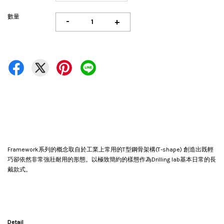
數量
-
+
Framework系列的概念取自於工業上常用的T型鋼骨架構(T-shape) 創造出既輕
巧卻依然非常強壯耐用的形態。以極致簡約的樣態作為Drilling lab基本日常的長
戴款式。
Detail