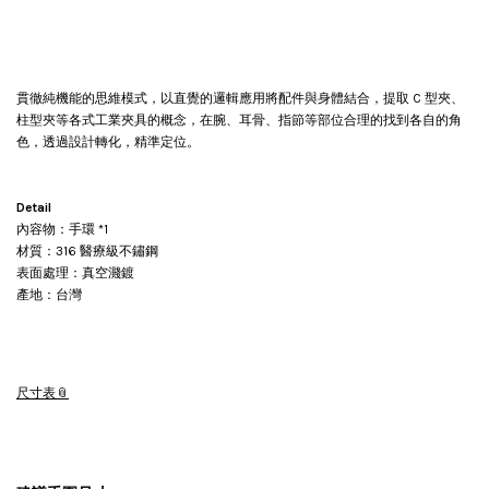
貫徹純機能的思維模式，以直覺的邏輯應用將配件與身體結合，提取 C 型夾、
柱型夾等各式工業夾具的概念，在腕、耳骨、指節等部位合理的找到各自的角
色，透過設計轉化，精準定位。
Detail
內容物：手環 *1
材質：316 醫療級不鏽鋼
表面處理：真空濺鍍
產地：台灣
尺寸表