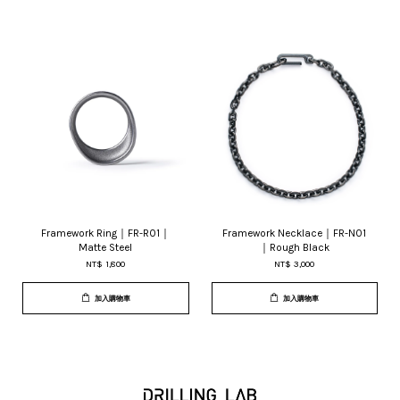
Framework Ring｜FR-R01｜
Framework Necklace｜FR-N01
Matte Steel
｜Rough Black
NT$ 1,800
NT$ 3,000
加入購物車
加入購物車