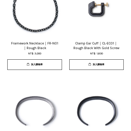
Framework Necklace｜FR-N01
Clamp Ear Cuff｜CL-EC01｜
｜Rough Black
Rough Black With Gold Screw
NT$ 3,000
NT$ 1,800
加入購物車
加入購物車