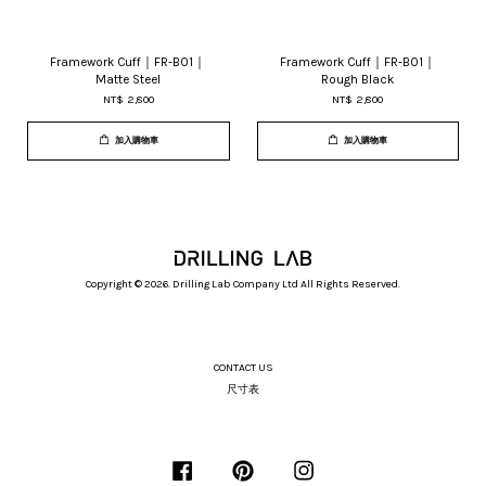
Framework Cuff｜FR-B01｜
Framework Cuff｜FR-B01｜
Matte Steel
Rough Black
NT$ 2,800
NT$ 2,800
加入購物車
加入購物車
Copyright © 2026. Drilling Lab Company Ltd All Rights Reserved.
CONTACT US
尺寸表
Facebook
Pinterest
Instagram