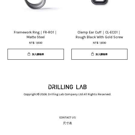
Framework Ring｜FR-R01｜
Clamp Ear Cuff｜CL-EC01｜
Matte Steel
Rough Black With Gold Screw
NT$ 1,800
NT$ 1,800
加入購物車
加入購物車
Copyright © 2026. Drilling Lab Company Ltd All Rights Reserved.
CONTACT US
尺寸表