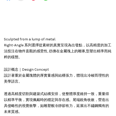
Sculpted from a lump of metal.
Right-Angle 系列選擇從素材的真實呈現為出發點，以高精度的加工
法投注在物件直觀的感受性, 彷彿在金屬塊上的雕琢,型塑出精準而純
粹的樣態。
設計概念｜Design Concept
設計著重於金屬塊體的厚實量感與結構張力，體現出冷峻而理性的
美學語言。
透過高精度切割與建築式結構安排，使整體厚度維持一致，重量得
以精準平衡，實現佩戴時的穩定與存在感。尾端銳角收斂，營造出
具侵略性的視覺衝擊，如雕塑般冷靜卻有力，延展出不鏽鋼獨有的
未來質感。