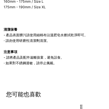
160mm - 175mm / Size L
175mm - 190mm / Size XL
清潔保養
-
產品表面髒污請使用細棉布沾溫肥皂水擦拭乾淨即可。
- 請勿使用研磨性清潔劑清潔。
注意事項
-
請將產品及配件遠離孩童，避免誤食。
- 如果對不銹鋼過敏，請停止佩戴。
您可能也喜歡