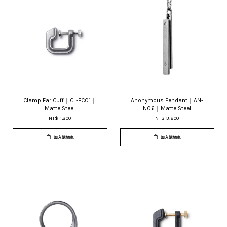
Clamp Ear Cuff｜CL-EC01｜
Anonymous Pendant｜AN-
Matte Steel
N06｜Matte Steel
NT$ 1,800
NT$ 3,200
加入購物車
加入購物車