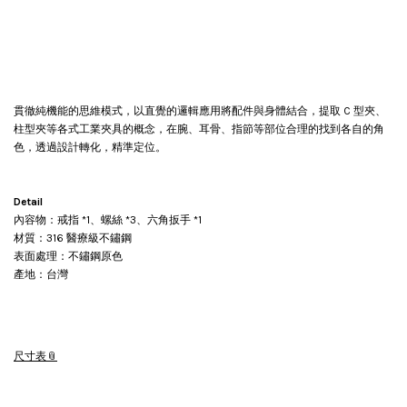
貫徹純機能的思維模式，以直覺的邏輯應用將配件與身體結合，提取 C 型夾、
柱型夾等各式工業夾具的概念，在腕、耳骨、指節等部位合理的找到各自的角
色，透過設計轉化，精準定位。
Detail
內容物：戒指 *1、螺絲 *3、六角扳手 *1
材質：316 醫療級不鏽鋼
表面處理：不鏽鋼原色
產地：台灣
尺寸表