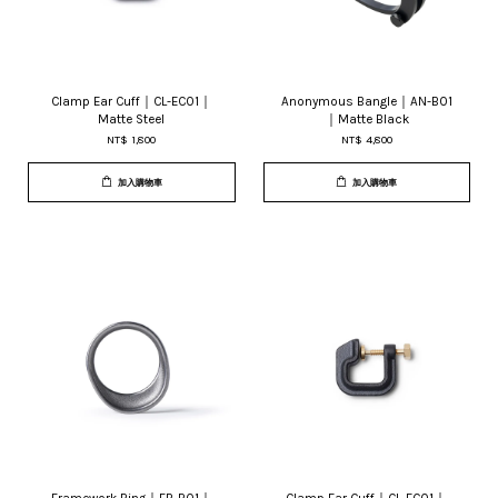
Clamp Ear Cuff｜CL-EC01｜
Anonymous Bangle｜AN-B01
Matte Steel
｜Matte Black
NT$ 1,800
NT$ 4,800
加入購物車
加入購物車