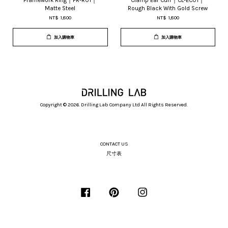
Framework Ring｜FR-R01｜
Clamp Ear Cuff｜CL-EC01｜
Matte Steel
Rough Black With Gold Screw
NT$ 1,800
NT$ 1,800
加入購物車
加入購物車
Copyright © 2026. Drilling Lab Company Ltd All Rights Reserved.
CONTACT US
尺寸表
Facebook
Pinterest
Instagram