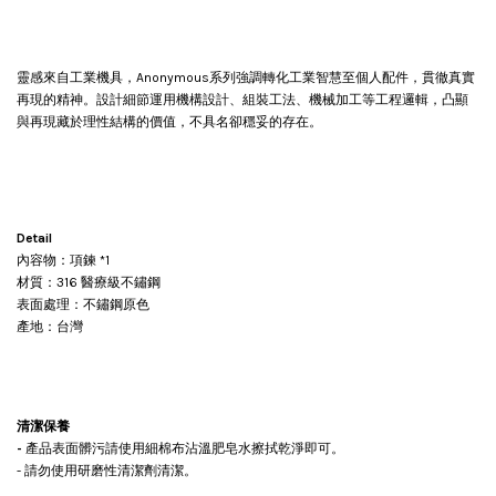
靈感來自工業機具，Anonymous系列強調轉化工業智慧至個人配件，貫徹真實
再現的精神。設計細節運用機構設計、組裝工法、機械加工等工程邏輯，凸顯
與再現藏於理性結構的價值，不具名卻穩妥的存在。
Detail
內容物：項鍊 *1
材質：316 醫療級不鏽鋼
表面處理：不鏽鋼原色
產地：台灣
清潔保養
-
產品表面髒污請使用細棉布沾溫肥皂水擦拭乾淨即可。
- 請勿使用研磨性清潔劑清潔。