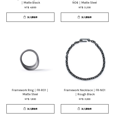
｜Matte Black
N06｜Matte Steel
NT$ 4,800
NT$ 3,200
加入購物車
加入購物車
Framework Ring｜FR-R01｜
Framework Necklace｜FR-N01
Matte Steel
｜Rough Black
NT$ 1,800
NT$ 3,000
加入購物車
加入購物車