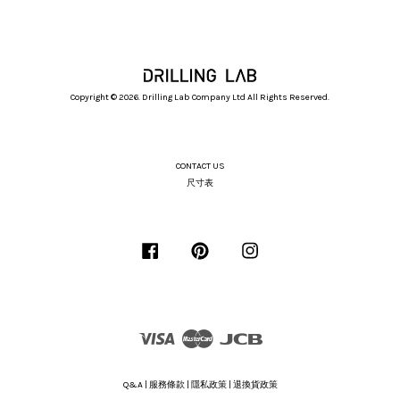
Copyright © 2026. Drilling Lab Company Ltd All Rights Reserved.
CONTACT US
尺寸表
Facebook
Pinterest
Instagram
Visa
Master
JCB
Q&A
|
服務條款
|
隱私政策
|
退換貨政策